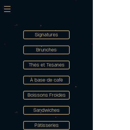
Signatures
Brunches
Thés et Tesanes
À base de café
Boissons Froides
Sandwiches
Pâtisseries